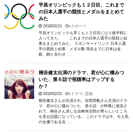
平昌オリンピックも１２日目、これまで
の日本人選手の競技とメダルをまとめて
みた
2018/02/21
-
スポーツ
平昌オリンピックも早くも１２日目になり後半戦に
入ってきた。 これまでの日本人選手の競技と結
果をまとめてみた。 スポンサードリンク 日本人選
手の競技と結果 メダル数 現在までに日本は金、
銀、銅と合わせ …
桐谷健太出演のドラマ、君が心に棲みつ
いた、第６話で視聴率はアップする
か？
2018/02/21
-
ドラマ
,
芸能
桐谷健太さんが出演され、吉岡里帆さん主演のドラ
マ 君が心に棲みついた 第６話 が昨晩に放送さ
れて、桐谷さん演じる吉崎幸次郎が男らしいところ
を見せ話題になっている。 このドラマは今、今人気
の女優である吉 …