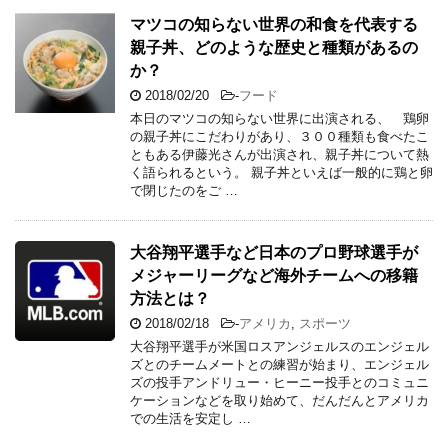
マツコの知らない世界の和食を代表する
親子丼、どのような歴史と種類があるの
か？
2018/02/20
-
フード
本日のマツコの知らない世界に出演される、 鶏卵
の親子丼にこだわりがあり、３００種類も食べたこ
ともある伊藤光さんが出演され、親子丼について熱
く語られるという。 親子丼といえば一般的に鶏と卵
で閉じたのをご …
大谷翔平選手など日本のプロ野球選手が
メジャーリーグなど海外チームへの移籍
方法とは？
2018/02/18
-
アメリカ
,
スポーツ
大谷翔平選手が米国ロスアンジェルスのエンジェル
ズとのチームメートとの練習が始まり、エンジェル
ズの投手アンドリュー・ヒーニー投手とのコミュニ
ケーションなどを取り始めて、だんだんとアメリカ
での生活を安定し …