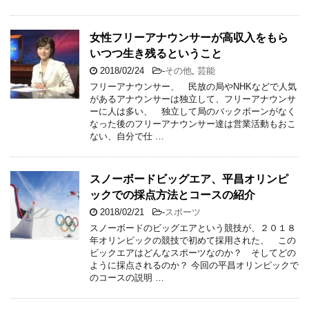
女性フリーアナウンサーが高収入をもら
いつつ生き残るということ
2018/02/24
-
その他
,
芸能
フリーアナウンサー、 民放の局やNHKなどで人気
があるアナウンサーは独立して、フリーアナウンサ
ーに人は多い、 独立して局のバックボーンがなく
なった後のフリーアナウンサー達は営業活動もおこ
ない、自分で仕 …
スノーボードビッグエア、平昌オリンピ
ックでの採点方法とコースの紹介
2018/02/21
-
スポーツ
スノーボードのビッグエアという競技が、２０１８
年オリンピックの競技で初めて採用された、 この
ビックエアはどんなスポーツなのか？ そしてどの
ように採点されるのか？ 今回の平昌オリンピックで
のコースの説明 …