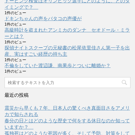
ドーピング検査はオリンピック選手にどのように、どのタ
イミングで？
1件のビュー
ドキンちゃんの声をバタコの声優が
1件のビュー
高級時計を盗まれたアンミカのダンナ セオドール・ミラ
ーとは？
1件のビュー
探偵ナイトスクープの元秘書の松尾依里佳さん第一子を出
産、実はすごい経歴の持ち主
1件のビュー
不倫をしていた渡辺謙、南果歩とついに離婚か？
1件のビュー
最近の投稿
震災から早くも７年、日本人の驚くべき真面目さをアメリ
カで知らされる
春分の日とはどのような歴史で何をする休日なのか知って
いますか？
孤独死はどのような死因が多く、そして予防、対策をして