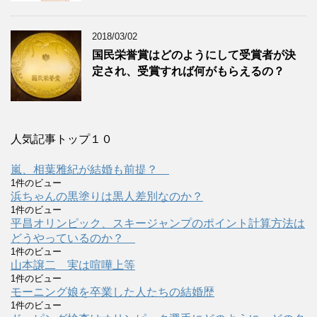
2018/03/02
国民栄誉賞はどのようにして受賞者が決
定され、受賞すれば何がもらえるの？
人気記事トップ１０
嵐、相葉雅紀が結婚も前提？
1件のビュー
浜ちゃんの黒塗りは黒人差別なのか？
1件のビュー
平昌オリンピック、スキージャンプのポイント計算方法は
どうやっているのか？
1件のビュー
山本譲二 実は喧嘩上等
1件のビュー
モーニング娘を卒業した人たちの結婚歴
1件のビュー