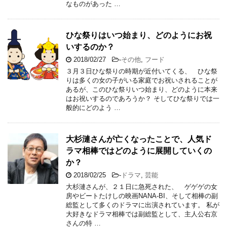
なものがあった …
ひな祭りはいつ始まり、どのようにお祝
いするのか？
2018/02/27
-
その他
,
フード
３月３日ひな祭りの時期が近付いてくる、 ひな祭
りは多くの女の子がいる家庭でお祝いされることが
あるが、このひな祭りいつ始まり、どのように本来
はお祝いするのであろうか？ そしてひな祭りでは一
般的にどのよう …
大杉漣さんが亡くなったことで、人気ド
ラマ相棒ではどのように展開していくの
か？
2018/02/25
-
ドラマ
,
芸能
大杉漣さんが、２１日に急死された、 ゲゲゲの女
房やビートたけしの映画NANA-BI、そして相棒の副
総監として多くのドラマに出演されています。 私が
大好きなドラマ相棒では副総監として、主人公右京
さんの特 …