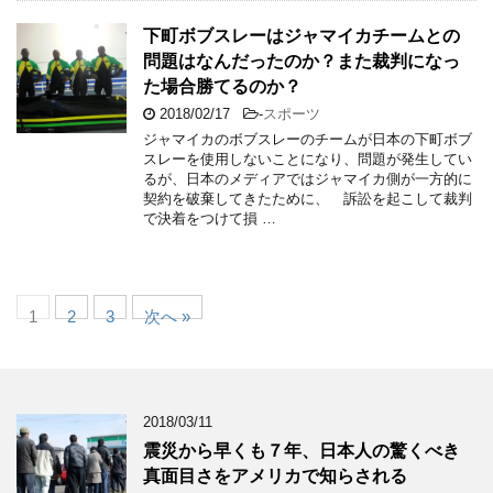
下町ボブスレーはジャマイカチームとの
問題はなんだったのか？また裁判になっ
た場合勝てるのか？
2018/02/17
-
スポーツ
ジャマイカのボブスレーのチームが日本の下町ボブ
スレーを使用しないことになり、問題が発生してい
るが、日本のメディアではジャマイカ側が一方的に
契約を破棄してきたために、 訴訟を起こして裁判
で決着をつけて損 …
1
2
3
次へ »
2018/03/11
震災から早くも７年、日本人の驚くべき
真面目さをアメリカで知らされる