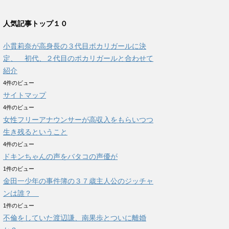
人気記事トップ１０
小貫莉奈が高身長の３代目ポカリガールに決
定、 初代、２代目のポカリガールと合わせて
紹介
4件のビュー
サイトマップ
4件のビュー
女性フリーアナウンサーが高収入をもらいつつ
生き残るということ
4件のビュー
ドキンちゃんの声をバタコの声優が
1件のビュー
金田一少年の事件簿の３７歳主人公のジッチャ
ンは誰？
1件のビュー
不倫をしていた渡辺謙、南果歩とついに離婚