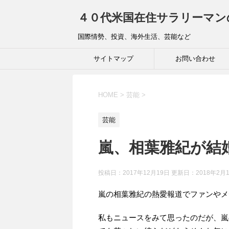
４０代米国在住サラリーマン
国際情勢、投資、海外生活、芸能など
サイトマップ
お問い合わせ
HOME
>
芸能
>
芸能
嵐、相葉雅紀が
投稿日：2017年12月19日 更新日：
2018年2月
嵐の相葉雅紀の熱愛報道でファンやメ
私もニュースをみて思ったのだが、嵐