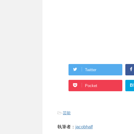
Twitter
B
Pocket
-
芸能
執筆者：
jacobhalf