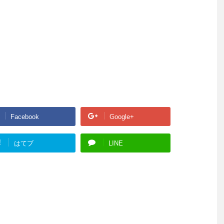
Facebook
Google+
!
はてブ
LINE