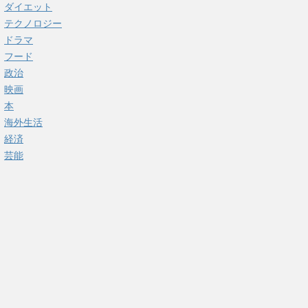
ダイエット
テクノロジー
ドラマ
フード
政治
映画
本
海外生活
経済
芸能