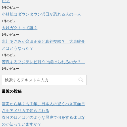
か？
1件のビュー
小林旭はダウンタウン浜田が恐れる人の一人
1件のビュー
大城ガクトって誰？
1件のビュー
水川あさみが窪田正孝と真剣交際？ 大東駿介
とはどうなった？
1件のビュー
苦戦するフジテレビ月９は続けられるのか？
1件のビュー
最近の投稿
震災から早くも７年、日本人の驚くべき真面目
さをアメリカで知らされる
春分の日とはどのような歴史で何をする休日な
のか知っていますか？