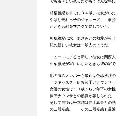
でも若々しい彼らだがもうそんな年に
相葉雅紀もすでに３４歳、彼女がいた
やはり売れっ子のジャニーズ、 事務
たときも顔をマスクで隠していた。
相葉雅紀は水川あさみとの熱愛が報じ
紀の新しい彼女は一般人のようだ。
ニュースによると新しい彼女は関西人
相葉雅紀が家にいないときも彼の家で
他の嵐のメンバーも最近は色恋沙汰
ーツキャスター伊藤綾子アナウンサー
女優の女性で１０歳くらい年下の女性
佳アナウンサとの熱愛が報じられた
そして最後は松本潤は井上真央との熱
の二股疑惑。 その二股疑惑も最近