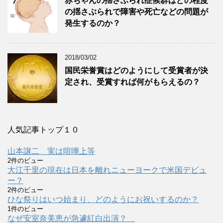
赤ちゃんの揺さぶられ症候群はどの程度
の揺さぶられで障害や死亡などの問題が
発生するのか？
2018/03/02
国民栄誉賞はどのようにして受賞者が決
定され、受賞すれば何がもらえるの？
人気記事トップ１０
山本譲二 実は喧嘩上等
2件のビュー
大江千里の現在は日本を離れニューヨークで米国デビュ
ー？
2件のビュー
ひな祭りはいつ始まり、どのようにお祝いするのか？
1件のビュー
なぜ安室奈美恵が急遽紅白出演？