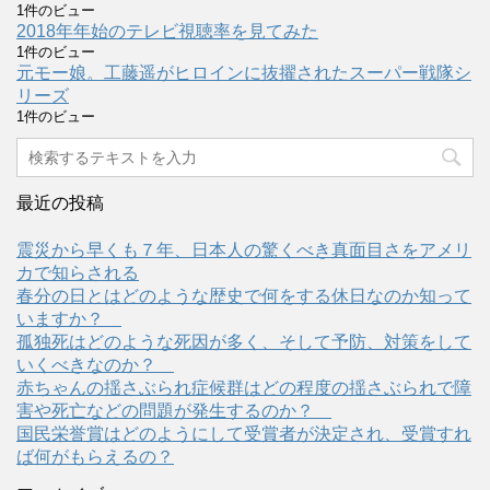
1件のビュー
2018年年始のテレビ視聴率を見てみた
1件のビュー
元モー娘。工藤遥がヒロインに抜擢されたスーパー戦隊シ
リーズ
1件のビュー
最近の投稿
震災から早くも７年、日本人の驚くべき真面目さをアメリ
カで知らされる
春分の日とはどのような歴史で何をする休日なのか知って
いますか？
孤独死はどのような死因が多く、そして予防、対策をして
いくべきなのか？
赤ちゃんの揺さぶられ症候群はどの程度の揺さぶられで障
害や死亡などの問題が発生するのか？
国民栄誉賞はどのようにして受賞者が決定され、受賞すれ
ば何がもらえるの？