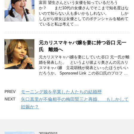
富田 望生さんという女優を知っているだろう
か？ まだ10代の女優さんでそこまで知名度はな
いので知らない人も多いかもしれない。 しか
しながら彼女は女優としてのポテンシャルを秘めて
ていると私は考えて …
元カリスマキャバ嬢を妻に持つ谷口 元一
氏 離婚へ
元カリスマキャバ嬢を妻にしていた谷口 元一氏が離
婚を発表した、 というより彼より奥さんの元カリ
スマキャバ嬢 立花胡桃が発表といったほうがいい
だろうか。 Sponsored Link この谷口氏のプロフ …
PREV
モーニング娘を卒業した人たちの結婚歴
NEXT
矢口真里が不倫相手の梅田賢三と再婚、 もしかして
妊娠か？
2018/03/11