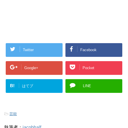
Twitter
Facebook
Google+
Pocket
B!
はてブ
LINE
-
芸能
執筆者：
jacobhalf