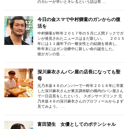
のカレーが辛いとキレるという話は有 …
今日の金スマで中村獅童のガンからの復
活を
中村獅童が昨年２０１７年の５月に人間ドックでガ
ンが発見されたニュースはまだ新しい。 ２０１５
年には１１歳年下の一般女性との結婚を発表し、
昨年末にはガン治療中に新しい命の誕生した。
彼がガンの告 …
深川麻衣さんパン屋の店長になっても聖
母
元乃木坂４６のメンバーで一昨年２０１６年に卒業
した深川麻衣さんが東京調布駅の構内のパン屋さん
で一日店長をしたという。 スポンサーズリンク 元
乃木坂４６の深川麻衣さんのプロフィールからまず
見てみよう。 …
富田望生 女優としてのポテンシャル