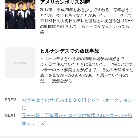
アメリカンポリス24時
2017年 平成29年もあと少しで終わる、毎年思うこ
とだが、今年も色々なことがあった。 そして
12月31日の大晦日のテレビ番組といえばやはりNHK
の紅白歌合戦 そして、もう一つがなんといっても、
笑 …
ヒルナンデスでの放送事故
ヒルナンデスという昼の情報番組が結構好きで、
よく日本住んでいたときは見ていた。 特にアナウ
ンサーの水卜麻美さんが好きで。 彼女の天然ボケな
感じを見ながらかわいいなあ、と思っていたもの
だ。 残念ながら …
PREV
おぎやはぎのサインは８００円でネットオークション
に
NEXT
元モー娘。工藤遥がヒロインに抜擢されたスーパー戦
隊シリーズ