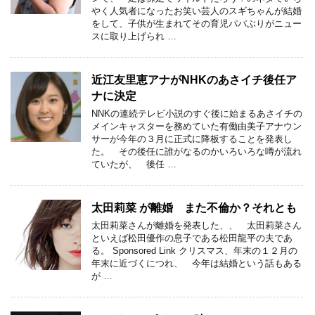
やく人気者になったお笑い芸人のスギちゃんが結婚
をして、子供が生まれてその育児パパぶりがニュー
スに取り上げられ …
近江友里恵アナがNHKのあさイチ後任ア
ナに決定
NNKの連続テレビ小説のすぐ後に始まるあさイチの
メインキャスターを務めていた有働由美子アナウン
サーが今年の３月に正式に降板することを発表し
た。 その後任に誰がなるのかいろいろな噂が流れ
ていたが、 後任 …
太田莉菜 が離婚 また不倫か？それとも
太田莉菜さんが離婚を発表した、、 太田莉菜さん
といえば松田優作の息子である松田龍平の夫であ
る。 Sponsored Link クリスマス、年末の１２月の
年末に近づくにつれ、 今年は結婚という話もある
が …