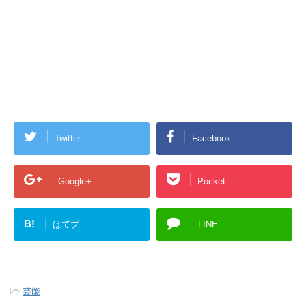
Twitter
Facebook
Google+
Pocket
B!
はてブ
LINE
-
芸能