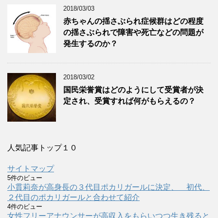
2018/03/03
赤ちゃんの揺さぶられ症候群はどの程度
の揺さぶられで障害や死亡などの問題が
発生するのか？
2018/03/02
国民栄誉賞はどのようにして受賞者が決
定され、受賞すれば何がもらえるの？
人気記事トップ１０
サイトマップ
5件のビュー
小貫莉奈が高身長の３代目ポカリガールに決定、 初代、
２代目のポカリガールと合わせて紹介
4件のビュー
女性フリーアナウンサーが高収入をもらいつつ生き残ると