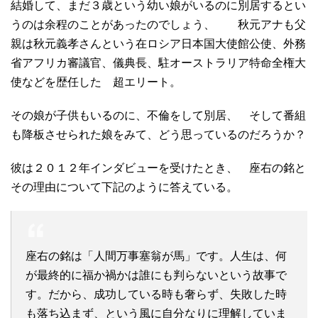
結婚して、まだ３歳という幼い娘がいるのに別居するとい
うのは余程のことがあったのでしょう、 秋元アナも父
親は秋元義孝さんという在ロシア日本国大使館公使、外務
省アフリカ審議官、儀典長、駐オーストラリア特命全権大
使などを歴任した 超エリート。
その娘が子供もいるのに、不倫をして別居、 そして番組
も降板させられた娘をみて、どう思っているのだろうか？
彼は２０１２年インダビューを受けたとき、 座右の銘と
その理由について下記のように答えている。
座右の銘は「人間万事塞翁が馬」です。人生は、何
が最終的に福か禍かは誰にも判らないという故事で
す。だから、成功している時も奢らず、失敗した時
も落ち込まず、という風に自分なりに理解していま