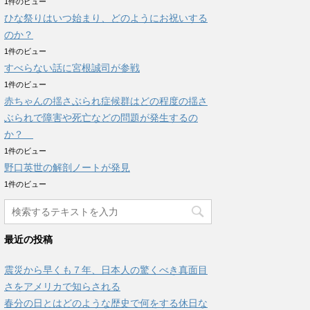
1件のビュー
ひな祭りはいつ始まり、どのようにお祝いする
のか？
1件のビュー
すべらない話に宮根誠司が参戦
1件のビュー
赤ちゃんの揺さぶられ症候群はどの程度の揺さ
ぶられで障害や死亡などの問題が発生するの
か？
1件のビュー
野口英世の解剖ノートが発見
1件のビュー
最近の投稿
震災から早くも７年、日本人の驚くべき真面目
さをアメリカで知らされる
春分の日とはどのような歴史で何をする休日な