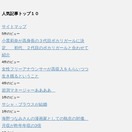
人気記事トップ１０
サイトマップ
5件のビュー
小貫莉奈が高身長の３代目ポカリガールに決
定、 初代、２代目のポカリガールと合わせて
紹介
4件のビュー
女性フリーアナウンサーが高収入をもらいつつ
生き残るということ
4件のビュー
岩渕マネージャーああああ
1件のビュー
サシャ・ブラウスが結婚
1件のビュー
海野つなみさんの漫画家としての執念の対価、
月収が昨年年収の3倍