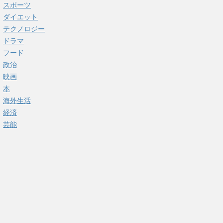
スポーツ
ダイエット
テクノロジー
ドラマ
フード
政治
映画
本
海外生活
経済
芸能