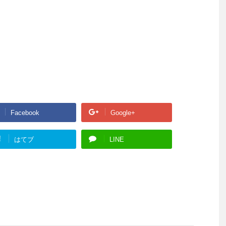
Facebook
Google+
!
はてブ
LINE