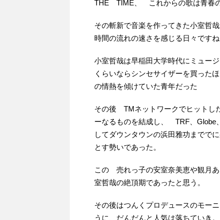
THE TIME、 これからの歌は青
その斬新で音楽を作ってきた小室哲哉
時間の流れの速さを感じる日々ですね
小室哲哉は早稲田大学時代にミュージ
くらいならシンセサイザーを買ったほ
の情熱を傾けていた青年だった
その後 TMネットワークでヒットし
ーなるものを結成し、 TRF、Glo
してダウンタウンの浜田雅功まででに
とす勢いであった。
この 売れっ子の安室奈美恵や観月あ
室哲哉の絶頂期であったと思う。
その後はつんくプロデュースのモーニ
うに、だんだんと人気は落ちていき。