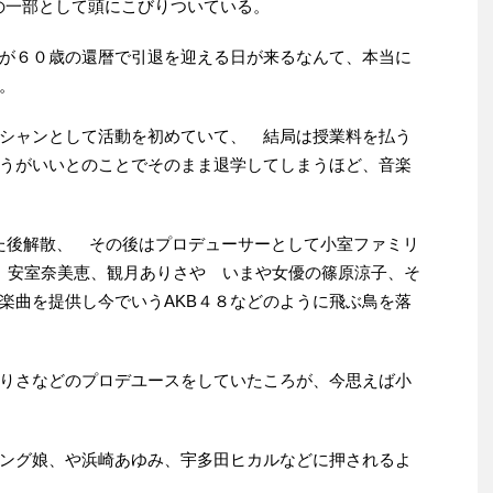
春の一部として頭にこびりついている。
が６０歳の還暦で引退を迎える日が来るなんて、本当に
。
シャンとして活動を初めていて、 結局は授業料を払う
うがいいとのことでそのまま退学してしまうほど、音楽
た後解散、 その後はプロデューサーとして小室ファミリ
be、安室奈美恵、観月ありさや いまや女優の篠原涼子、そ
楽曲を提供し今でいうAKB４８などのように飛ぶ鳥を落
りさなどのプロデユースをしていたころが、今思えば小
ング娘、や浜崎あゆみ、宇多田ヒカルなどに押されるよ